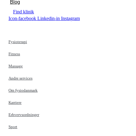
Blog
Find klinik
Icon-facebook
Linkedin-in
Instagram
Fysioterapi
Fitness
Massage
Andre services
Om fysiodanmark
Karriere
Erhvervsordninger
Sport