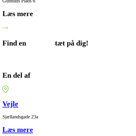
Gunhilds Plads 6
Læs mere
Find en
afdeling
tæt på dig!
En del af
FysioDanmark
Vejle
Sjællandsgade 23a
Læs mere