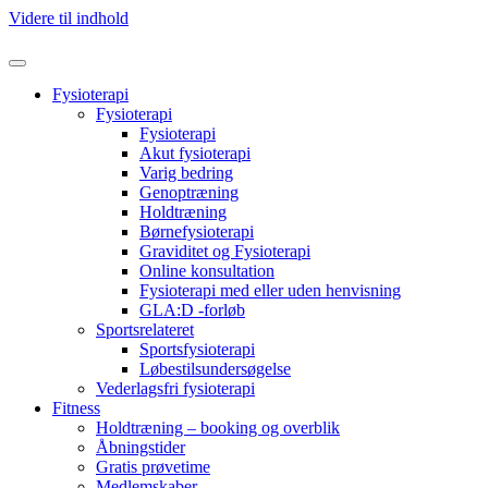
Videre til indhold
Fysioterapi
Fysioterapi
Fysioterapi
Akut fysioterapi
Varig bedring
Genoptræning
Holdtræning
Børnefysioterapi
Graviditet og Fysioterapi
Online konsultation
Fysioterapi med eller uden henvisning
GLA:D -forløb
Sportsrelateret
Sportsfysioterapi
Løbestilsundersøgelse
Vederlagsfri fysioterapi
Fitness
Holdtræning – booking og overblik
Åbningstider
Gratis prøvetime
Medlemskaber