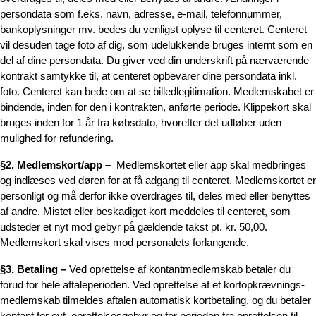
persondata som f.eks. navn, adresse, e-mail, telefonnummer,
bankoplysninger mv. bedes du venligst oplyse til centeret. Centeret
vil desuden tage foto af dig, som udelukkende bruges internt som en
del af dine persondata. Du giver ved din underskrift på nærværende
kontrakt samtykke til, at centeret opbevarer dine persondata inkl.
foto. Centeret kan bede om at se billedlegitimation. Medlemskabet er
bindende, inden for den i kontrakten, anførte periode. Klippekort skal
bruges inden for 1 år fra købsdato, hvorefter det udløber uden
mulighed for refundering.
§2. Medlemskort/app –
Medlemskortet eller app skal medbringes
og indlæses ved døren for at få adgang til centeret. Medlemskortet er
personligt og må derfor ikke overdrages til, deles med eller benyttes
af andre. Mistet eller beskadiget kort meddeles til centeret, som
udsteder et nyt mod gebyr på gældende takst pt. kr. 50,00.
Medlemskort skal vises mod personalets forlangende.
§3. Betaling –
Ved oprettelse af kontantmedlemskab betaler du
forud for hele aftaleperioden. Ved oprettelse af et kortopkrævnings-
medlemskab tilmeldes aftalen automatisk kortbetaling, og du betaler
kontant for evt. oprettelsesgebyr og for perioden fra oprettelsen til