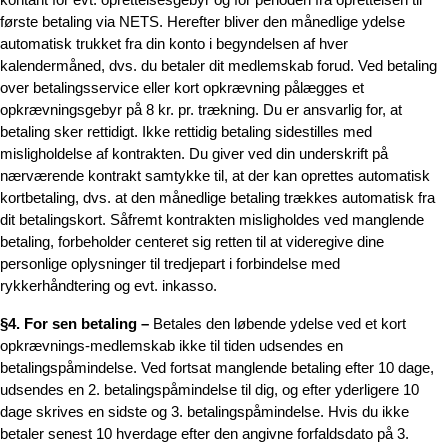
første betaling via NETS. Herefter bliver den månedlige ydelse
automatisk trukket fra din konto i begyndelsen af hver
kalendermåned, dvs. du betaler dit medlemskab forud. Ved betaling
over betalingsservice eller kort opkrævning pålægges et
opkrævningsgebyr på 8 kr. pr. trækning. Du er ansvarlig for, at
betaling sker rettidigt. Ikke rettidig betaling sidestilles med
misligholdelse af kontrakten. Du giver ved din underskrift på
nærværende kontrakt samtykke til, at der kan oprettes automatisk
kortbetaling, dvs. at den månedlige betaling trækkes automatisk fra
dit betalingskort. Såfremt kontrakten misligholdes ved manglende
betaling, forbeholder centeret sig retten til at videregive dine
personlige oplysninger til tredjepart i forbindelse med
rykkerhåndtering og evt. inkasso.
§4. For sen betaling –
Betales den løbende ydelse ved et kort
opkrævnings-medlemskab ikke til tiden udsendes en
betalingspåmindelse. Ved fortsat manglende betaling efter 10 dage,
udsendes en 2. betalingspåmindelse til dig, og efter yderligere 10
dage skrives en sidste og 3. betalingspåmindelse. Hvis du ikke
betaler senest 10 hverdage efter den angivne forfaldsdato på 3.