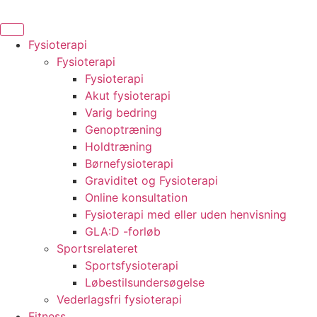
Videre
til
indhold
Fysioterapi
Fysioterapi
Fysioterapi
Akut fysioterapi
Varig bedring
Genoptræning
Holdtræning
Børnefysioterapi
Graviditet og Fysioterapi
Online konsultation
Fysioterapi med eller uden henvisning
GLA:D -forløb
Sportsrelateret
Sportsfysioterapi
Løbestilsundersøgelse
Vederlagsfri fysioterapi
Fitness