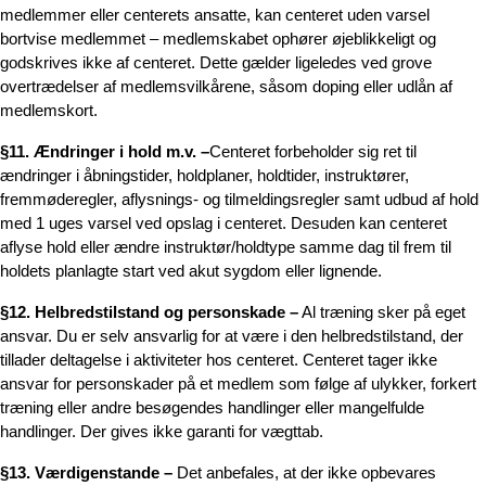
medlemmer eller centerets ansatte, kan centeret uden varsel
bortvise medlemmet – medlemskabet ophører øjeblikkeligt og
godskrives ikke af centeret. Dette gælder ligeledes ved grove
overtrædelser af medlemsvilkårene, såsom doping eller udlån af
medlemskort.
§11. Ændringer i hold m.v. –
Centeret forbeholder sig ret til
ændringer i åbningstider, holdplaner, holdtider, instruktører,
fremmøderegler, aflysnings- og tilmeldingsregler samt udbud af hold
med 1 uges varsel ved opslag i centeret. Desuden kan centeret
aflyse hold eller ændre instruktør/holdtype samme dag til frem til
holdets planlagte start ved akut sygdom eller lignende.
§12. Helbredstilstand og personskade –
Al træning sker på eget
ansvar. Du er selv ansvarlig for at være i den helbredstilstand, der
tillader deltagelse i aktiviteter hos centeret. Centeret tager ikke
ansvar for personskader på et medlem som følge af ulykker, forkert
træning eller andre besøgendes handlinger eller mangelfulde
handlinger. Der gives ikke garanti for vægttab.
§13. Værdigenstande –
Det anbefales, at der ikke opbevares