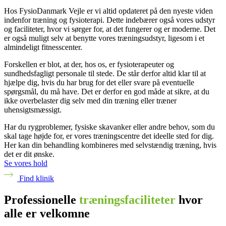
Hos FysioDanmark Vejle er vi altid opdateret på den nyeste viden
indenfor træning og fysioterapi. Dette indebærer også vores udstyr
og faciliteter, hvor vi sørger for, at det fungerer og er moderne. Det
er også muligt selv at benytte vores træningsudstyr, ligesom i et
almindeligt fitnesscenter.
Forskellen er blot, at der, hos os, er fysioterapeuter og
sundhedsfagligt personale til stede. De står derfor altid klar til at
hjælpe dig, hvis du har brug for det eller svare på eventuelle
spørgsmål, du må have. Det er derfor en god måde at sikre, at du
ikke overbelaster dig selv med din træning eller træner
uhensigtsmæssigt.
Har du rygproblemer, fysiske skavanker eller andre behov, som du
skal tage højde for, er vores træningscentre det ideelle sted for dig.
Her kan din behandling kombineres med selvstændig træning, hvis
det er dit ønske.
Se vores hold
Find klinik
Professionelle
træningsfaciliteter
hvor
alle er velkomne