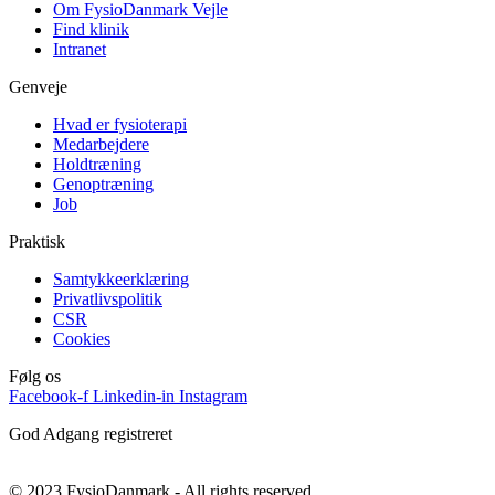
Om FysioDanmark Vejle
Find klinik
Intranet
Genveje
Hvad er fysioterapi
Medarbejdere
Holdtræning
Genoptræning
Job
Praktisk
Samtykkeerklæring
Privatlivspolitik
CSR
Cookies
Følg os
Facebook-f
Linkedin-in
Instagram
God Adgang registreret
© 2023 FysioDanmark - All rights reserved