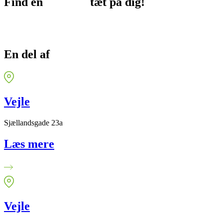
Find en
afdeling
tæt på dig!
En del af
FysioDanmark
Vejle
Sjællandsgade 23a
Læs mere
Vejle