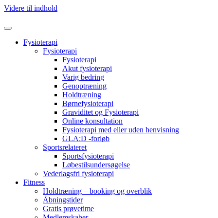
Videre til indhold
Fysioterapi
Fysioterapi
Fysioterapi
Akut fysioterapi
Varig bedring
Genoptræning
Holdtræning
Børnefysioterapi
Graviditet og Fysioterapi
Online konsultation
Fysioterapi med eller uden henvisning
GLA:D -forløb
Sportsrelateret
Sportsfysioterapi
Løbestilsundersøgelse
Vederlagsfri fysioterapi
Fitness
Holdtræning – booking og overblik
Åbningstider
Gratis prøvetime
Medlemskaber