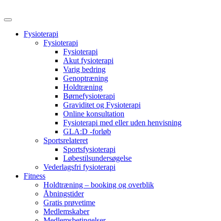
Videre
til
indhold
Fysioterapi
Fysioterapi
Fysioterapi
Akut fysioterapi
Varig bedring
Genoptræning
Holdtræning
Børnefysioterapi
Graviditet og Fysioterapi
Online konsultation
Fysioterapi med eller uden henvisning
GLA:D -forløb
Sportsrelateret
Sportsfysioterapi
Løbestilsundersøgelse
Vederlagsfri fysioterapi
Fitness
Holdtræning – booking og overblik
Åbningstider
Gratis prøvetime
Medlemskaber
Medlemsbetingelser