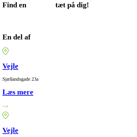
Find en
afdeling
tæt på dig!
En del af
FysioDanmark
Vejle
Sjællandsgade 23a
Læs mere
Vejle