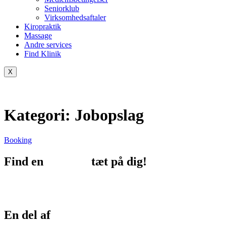
Seniorklub
Virksomhedsaftaler
Kiropraktik
Massage
Andre services
Find Klinik
X
Kategori:
Jobopslag
Booking
Find en
afdeling
tæt på dig!
En del af
FysioDanmark