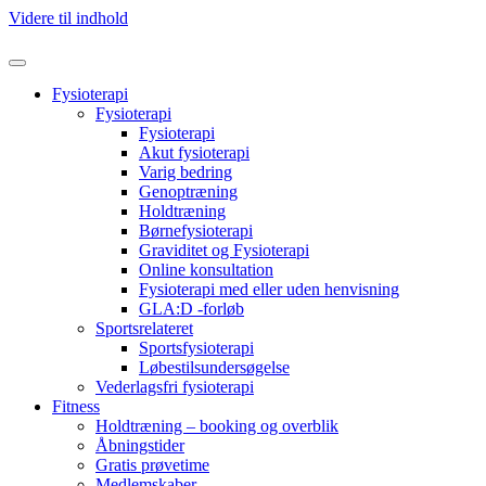
Videre til indhold
Fysioterapi
Fysioterapi
Fysioterapi
Akut fysioterapi
Varig bedring
Genoptræning
Holdtræning
Børnefysioterapi
Graviditet og Fysioterapi
Online konsultation
Fysioterapi med eller uden henvisning
GLA:D -forløb
Sportsrelateret
Sportsfysioterapi
Løbestilsundersøgelse
Vederlagsfri fysioterapi
Fitness
Holdtræning – booking og overblik
Åbningstider
Gratis prøvetime
Medlemskaber