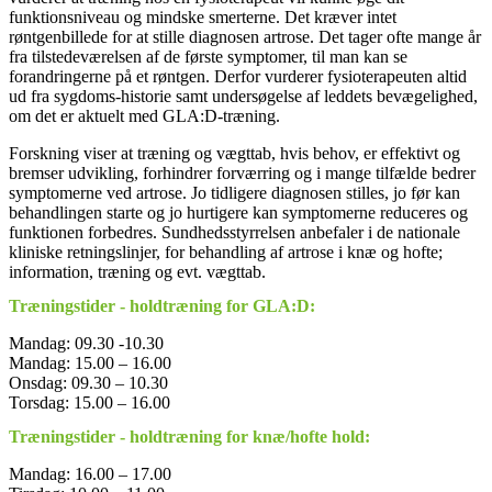
funktionsniveau og mindske smerterne. Det kræver intet
røntgenbillede for at stille diagnosen artrose. Det tager ofte mange år
fra tilstedeværelsen af de første symptomer, til man kan se
forandringerne på et røntgen. Derfor vurderer fysioterapeuten altid
ud fra sygdoms-historie samt undersøgelse af leddets bevægelighed,
om det er aktuelt med GLA:D-træning.
Forskning viser at træning og vægttab, hvis behov, er effektivt og
bremser udvikling, forhindrer forværring og i mange tilfælde bedrer
symptomerne ved artrose. Jo tidligere diagnosen stilles, jo før kan
behandlingen starte og jo hurtigere kan symptomerne reduceres og
funktionen forbedres. Sundhedsstyrrelsen anbefaler i de nationale
kliniske retningslinjer, for behandling af artrose i knæ og hofte;
information, træning og evt. vægttab.
Træningstider - holdtræning for GLA:D:
Mandag: 09.30 -10.30
Mandag: 15.00 – 16.00
Onsdag: 09.30 – 10.30
Torsdag: 15.00 – 16.00
Træningstider - holdtræning for knæ/hofte hold:
Mandag: 16.00 – 17.00