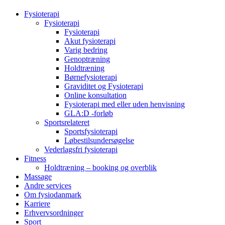
Fysioterapi
Fysioterapi
Fysioterapi
Akut fysioterapi
Varig bedring
Genoptræning
Holdtræning
Børnefysioterapi
Graviditet og Fysioterapi
Online konsultation
Fysioterapi med eller uden henvisning
GLA:D -forløb
Sportsrelateret
Sportsfysioterapi
Løbestilsundersøgelse
Vederlagsfri fysioterapi
Fitness
Holdtræning – booking og overblik
Massage
Andre services
Om fysiodanmark
Karriere
Erhvervsordninger
Sport