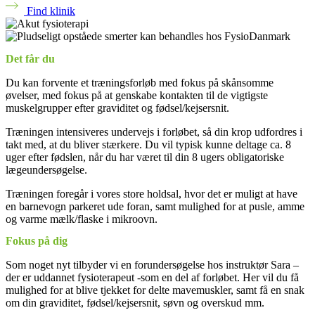
Find klinik
Det får du
Du kan forvente et træningsforløb med fokus på skånsomme
øvelser, med fokus på at genskabe kontakten til de vigtigste
muskelgrupper efter graviditet og fødsel/kejsersnit.
Træningen intensiveres undervejs i forløbet, så din krop udfordres i
takt med, at du bliver stærkere. Du vil typisk kunne deltage ca. 8
uger efter fødslen, når du har været til din 8 ugers obligatoriske
lægeundersøgelse.
Træningen foregår i vores store holdsal, hvor det er muligt at have
en barnevogn parkeret ude foran, samt mulighed for at pusle, amme
og varme mælk/flaske i mikroovn.
Fokus på dig
Som noget nyt tilbyder vi en forundersøgelse hos instruktør Sara –
der er uddannet fysioterapeut -som en del af forløbet. Her vil du få
mulighed for at blive tjekket for delte mavemuskler, samt få en snak
om din graviditet, fødsel/kejsersnit, søvn og overskud mm.