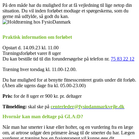
På den måde har du mulighed for at få vejledning til lige netop din
situation. Du vil inden forløbet modtage et spørgeskema, som du
gerne må udfylde, så godt du kan.
Praktisk information om forløbet
Opstart d. 14.09.23 kl. 11.00
Træningsforløbet varer 8 uger
Du kan bestille tid til din forundersøgelse på telefon nr.
75 83 22 12
Træning hver torsdag kl. 11.00-12.00.
Du har mulighed for at benytte fitnesscenteret gratis under dit forløb.
(Åben alle ugens dage fra kl. 05.00-23.00)
Pris:
for de 8 uger er 900 kr. pr. deltager
Tilmelding:
skal ske på
centerleder@fysiodanmarkvejle.dk
Hvornår kan man deltage på GLA:D?
Når man har smerter i knæ eller hofter, og en vurdering fra en læge
om, at artrose udgør den primære årsag til de smerter du har. Lægen
vurderer at træning hos en fysioterapeut vil kunne øge dit