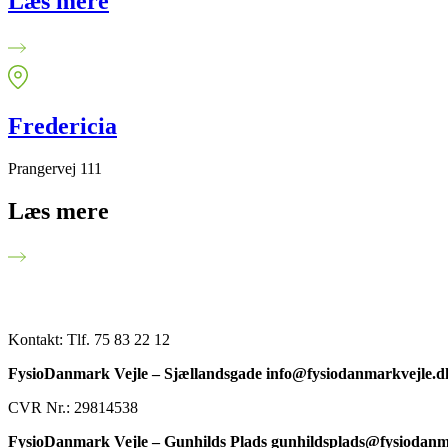
Læs mere
Fredericia
Prangervej 111
Læs mere
Kontakt:
Tlf. 75 83 22 12
FysioDanmark Vejle – Sjællandsgade info@fysiodanmarkvejle.
CVR Nr.: 29814538
FysioDanmark Vejle – Gunhilds Plads gunhildsplads@fysiodan