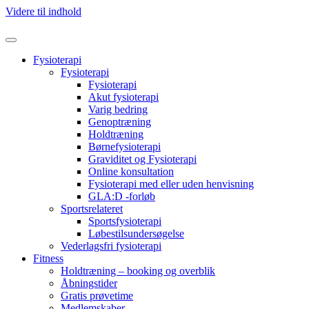
Videre til indhold
Fysioterapi
Fysioterapi
Fysioterapi
Akut fysioterapi
Varig bedring
Genoptræning
Holdtræning
Børnefysioterapi
Graviditet og Fysioterapi
Online konsultation
Fysioterapi med eller uden henvisning
GLA:D -forløb
Sportsrelateret
Sportsfysioterapi
Løbestilsundersøgelse
Vederlagsfri fysioterapi
Fitness
Holdtræning – booking og overblik
Åbningstider
Gratis prøvetime
Medlemskaber