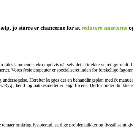
ælp, jo større er chancerne for at
reducere smerterne
og
føles lammende, eksempelvis når selv det at trække vejret gør ondt. D
rter. Vores fysioterapeuter er specialiseret inden for forskellige fagomr
 undersøgelse. Herefter lægges der en behandlingsplan med fx manuel b
. Ryg-, lænd- og nakkesmerter er langt fra ens. Derfor finder du ikke 
e temaer omkring fysioterapi, særlige problematikker og livsstil samt gi