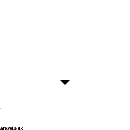
dk
markvejle.dk